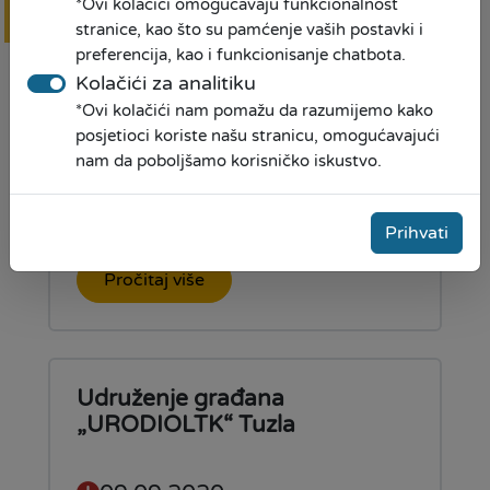
*Ovi kolačići omogućavaju funkcionalnost
Online
prijava
stranice, kao što su pamćenje vaših postavki i
preferencija, kao i funkcionisanje chatbota.
Kolačići za analitiku
Mudro do kredita!
*Ovi kolačići nam pomažu da razumijemo kako
posjetioci koriste našu stranicu, omogućavajući
nam da poboljšamo korisničko iskustvo.
01.10.2020
Prihvati
Pročitaj više
Udruženje građana
„URODIOLTK“ Tuzla