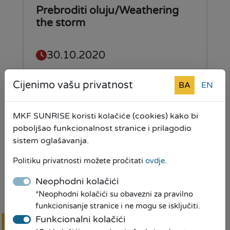
Prebroditi oluju/Weathering
the storm
30.10.2020
Cijenimo vašu privatnost
BA
EN
Pročitaj više
MKF SUNRISE koristi kolačiće (cookies) kako bi
poboljšao funkcionalnost stranice i prilagodio
sistem oglašavanja.
MKF SUNRISE u Cazinu na
novoj lokaciji i adresi
Politiku privatnosti možete pročitati
ovdje
.
Neophodni kolačići
21.10.2020
*Neophodni kolačići su obavezni za pravilno
funkcionisanje stranice i ne mogu se isključiti.
Funkcionalni kolačići
Pročitaj više