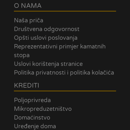
O NAMA
Naša priča
Društvena odgovornost
Opšti uslovi poslovanja
Reprezentativni primjer kamatnih
stopa
Uslovi korištenja stranice
Politika privatnosti i politika kolačića
KREDITI
Poljoprivreda
Mikropreduzetništvo
Domaćinstvo
Uređenje doma