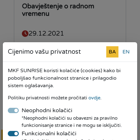
Obavještenje o radnom
vremenu
29.12.2021
Cijenimo vašu privatnost
BA
EN
Pročitaj više
MKF SUNRISE koristi kolačiće (cookies) kako bi
poboljšao funkcionalnost stranice i prilagodio
sistem oglašavanja.
MKF SUNRISE u Vitezu na
novoj lokaciji i adresi
Politiku privatnosti možete pročitati
ovdje
.
Neophodni kolačići
06.12.2021
*Neophodni kolačići su obavezni za pravilno
funkcionisanje stranice i ne mogu se isključiti.
Funkcionalni kolačići
Pročitaj više