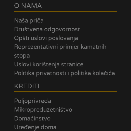
O NAMA
Naša priča
Društvena odgovornost
Opšti uslovi poslovanja
Reprezentativni primjer kamatnih
stopa
Uslovi korištenja stranice
Politika privatnosti i politika kolačića
KREDITI
Poljoprivreda
Mikropreduzetništvo
Domaćinstvo
Uređenje doma