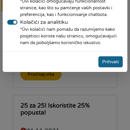
*Ovi kolačići omogućavaju funkcionalnost
Online
prijava
stranice, kao što su pamćenje vaših postavki i
preferencija, kao i funkcionisanje chatbota.
Kolačići za analitiku
MKF SUNRISE- 25 godina
*Ovi kolačići nam pomažu da razumijemo kako
pravimo prilike!
posjetioci koriste našu stranicu, omogućavajući
nam da poboljšamo korisničko iskustvo.
20.11.2021
Prihvati
Pročitaj više
25 za 25! Iskoristite 25%
popusta!