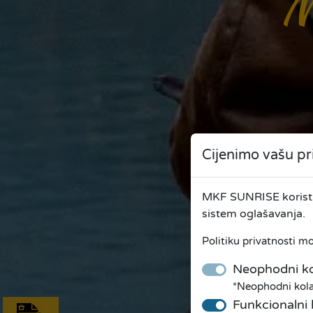
M
Cijenimo vašu pr
MKF SUNRISE koristi 
sistem oglašavanja.
Politiku privatnosti m
Neophodni ko
*Neophodni kolač
Funkcionalni 