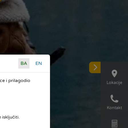
BA
EN
e i prilagodio
Lokacije
Kontakt
isključiti.