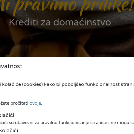
i pravimo prilike!
Krediti za domaćinstvo
ivatnost
kolačiće (cookies) kako bi poboljšao funkcionalnost stranic
ožete pročitati
ovdje
.
lačići
ići su obavezni za pravilno funkcionisanje stranice i ne mogu se 
kolačići