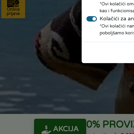
*Ovi kolačići om
Online
kao i funkcionis
prijava
Kolačići za an
*Ovi kolačići n
poboljšamo kori
0% PROVI
AKCIJA