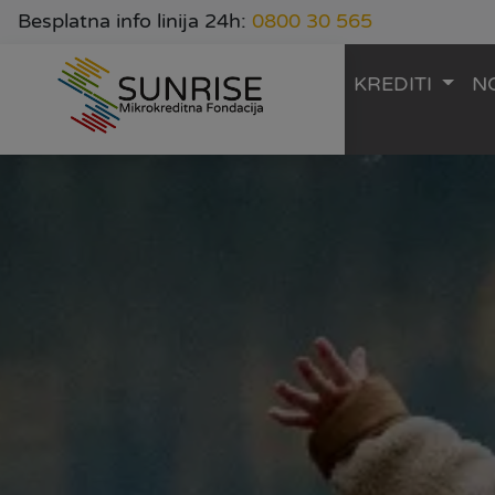
Besplatna info linija 24h:
0800 30 565
KREDITI
N