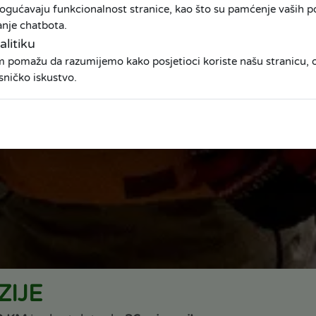
ogućavaju funkcionalnost stranice, kao što su pamćenje vaših pos
anje chatbota.
alitiku
am pomažu da razumijemo kako posjetioci koriste našu stranicu
sničko iskustvo.
ZIJE