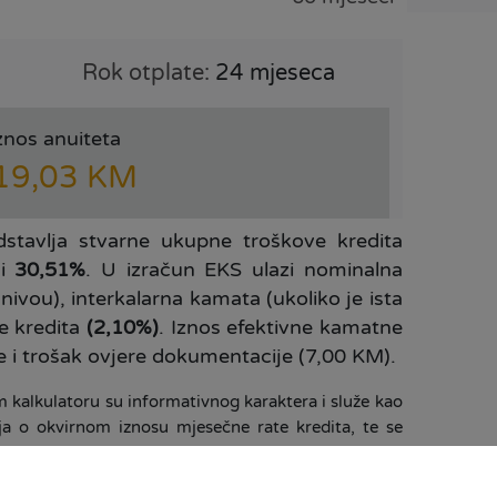
Rok otplate:
24 mjeseca
znos anuiteta
19,03 KM
stavlja stvarne ukupne troškove kredita
si
30,51%
. U izračun EKS ulazi nominalna
ivou), interkalarna kamata (ukoliko je ista
e kredita
(2,10%)
. Iznos efektivne kamatne
e i trošak ovjere dokumentacije (7,00 KM).
 kalkulatoru su informativnog karaktera i služe kao
ja o okvirnom iznosu mjesečne rate kredita, te se
a u trenutku podnošenja zahtjeva. Za sve detaljne
bratite u Vama najbližoj poslovnici, ili da nas