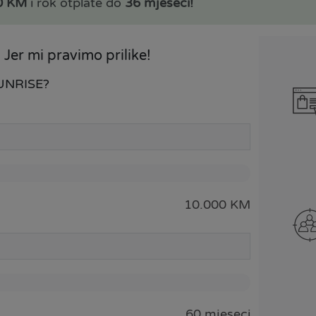
0 KM
i rok otplate do
36 mjeseci!
 Jer mi pravimo prilike!
 SUNRISE?
10.000 KM
60 mjeseci