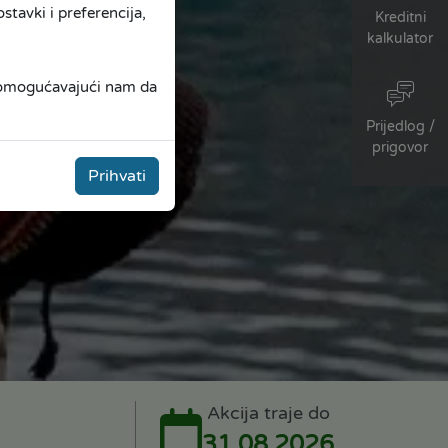
tavki i preferencija,
Kreditni
kalkulator
, omogućavajući nam da
Prijedlog /
prigovor
Prihvati
Akcija traje do
31.08.2026