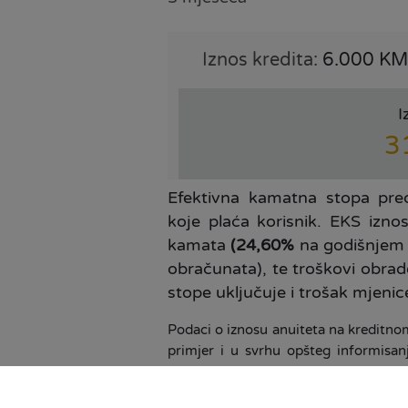
Iznos kredita:
6.000 KM
I
3
Efektivna kamatna stopa pred
koje plaća korisnik. EKS izno
kamata
(24,60%
na godišnjem n
obračunata), te troškovi obrad
stope uključuje i trošak mjenic
Podaci o iznosu anuiteta na kreditnom
primjer i u svrhu opšteg informisan
mogu razlikovati od zvaničnih uslov
informacije Vas molimo da nam se o