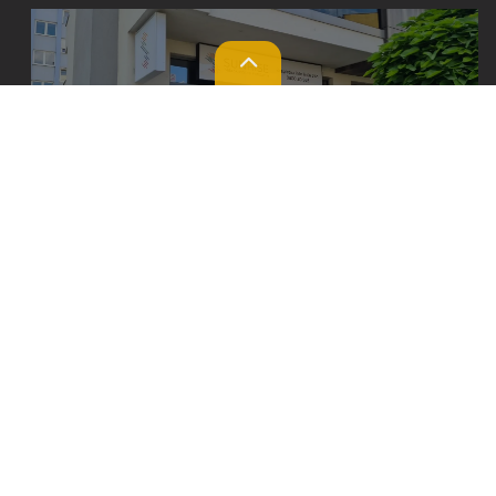
Lokacije
Kontakt
Kalkulator
Prijedlog / prigovor
Mikrokreditna fondacija SUNRISE
već 29 godina poslujući širom Bosne
i Hercegovine u 45 poslovnica pruža
podršku stanovništvu i osigurava
dostupnost usluga širom zemlje.
Postanite dio naše priče i podržite
razvoj zajednice uz nas! Ako ste
zainteresovani za više informacija o