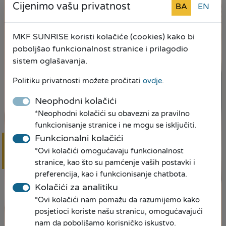
Cijenimo vašu privatnost
BA
EN
MKF SUNRISE koristi kolačiće (cookies) kako bi
poboljšao funkcionalnost stranice i prilagodio
sistem oglašavanja.
Politiku privatnosti možete pročitati
ovdje
.
Neophodni kolačići
*Neophodni kolačići su obavezni za pravilno
funkcionisanje stranice i ne mogu se isključiti.
Funkcionalni kolačići
*Ovi kolačići omogućavaju funkcionalnost
Online
prijava
stranice, kao što su pamćenje vaših postavki i
preferencija, kao i funkcionisanje chatbota.
Kolačići za analitiku
*Ovi kolačići nam pomažu da razumijemo kako
posjetioci koriste našu stranicu, omogućavajući
nam da poboljšamo korisničko iskustvo.