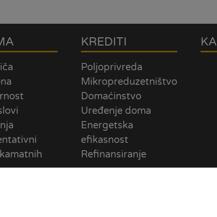
MA
KREDITI
KA
iča
Poljoprivreda
ena
Mikropreduzetništvo
rnost
Domaćinstvo
slovi
Uređenje doma
nja
Energetska
ntativni
efikasnost
 kamatnih
Refinansiranje
orištenja
e
 privatnosti i