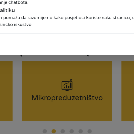
anje chatbota.
alitiku
am pomažu da razumijemo kako posjetioci koriste našu stranicu
sničko iskustvo.
Mi pravimo prilike
Mikropreduzetništvo