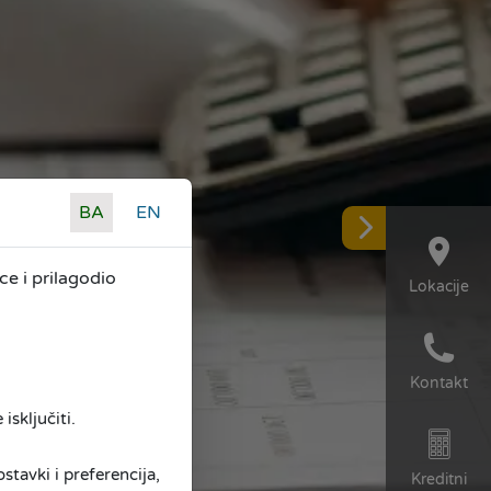
BA
EN
e i prilagodio
Lokacije
Kontakt
isključiti.
tavki i preferencija,
Kreditni