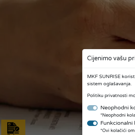
Cijenimo vašu pr
MKF SUNRISE koristi 
sistem oglašavanja.
Politiku privatnosti m
Neophodni ko
*Neophodni kolač
Funkcionalni 
*Ovi kolačići om