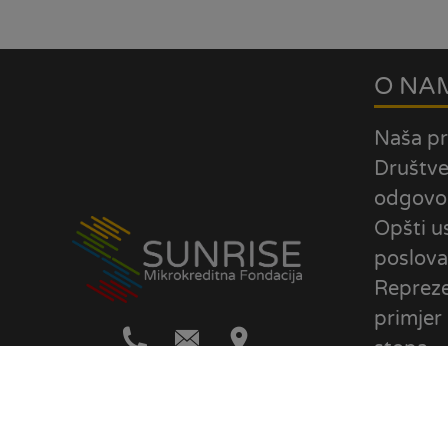
O NA
Naša pr
Društv
odgovo
Opšti u
poslova
Repreze
primjer
stopa
Uslovi k
stranic
Politika