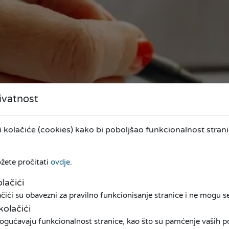
ivatnost
kolačiće (cookies) kako bi poboljšao funkcionalnost stranic
ožete pročitati
ovdje
.
lačići
ići su obavezni za pravilno funkcionisanje stranice i ne mogu se 
kolačići
ogućavaju funkcionalnost stranice, kao što su pamćenje vaših pos