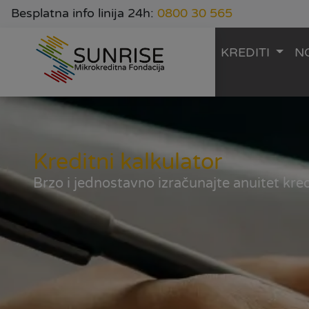
Besplatna info linija 24h:
0800 30 565
KREDITI
N
Kreditni kalkulator
Brzo i jednostavno izračunajte anuitet kred