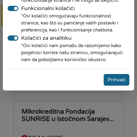
funkcionisanje stranice i ne mogu se isključiti.
Donacija nastavnih sredstava
Funkcionalni kolačići
JU Osnovna Škola „Vuk...
*Ovi kolačići omogućavaju funkcionalnost
Online
prijava
stranice, kao što su pamćenje vaših postavki i
07.11.2025
preferencija, kao i funkcionisanje chatbota.
Kolačići za analitiku
Donacija nastavnih sredstava
*Ovi kolačići nam pomažu da razumijemo kako
JU OŠ „Vuk Karadžić“ –
posjetioci koriste našu stranicu, omogućavajući
nam da poboljšamo korisničko iskustvo.
Omarska, Prijedor
Pročitaj više
Prihvati
Mikrokreditna Fondacija
SUNRISE u Istočnom Sarajev...