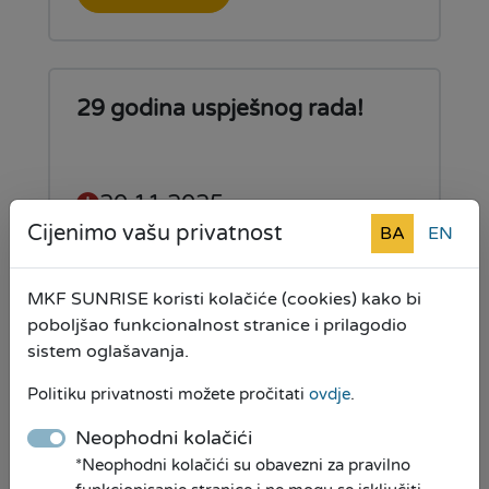
29 godina uspješnog rada!
20.11.2025
Cijenimo vašu privatnost
BA
EN
Mikrokreditna fondacija
SUNRISE obilježava 29 godina
MKF SUNRISE koristi kolačiće (cookies) kako bi
uspješnog poslovanja
poboljšao funkcionalnost stranice i prilagodio
sistem oglašavanja.
Pročitaj više
Politiku privatnosti možete pročitati
ovdje
.
Neophodni kolačići
*Neophodni kolačići su obavezni za pravilno