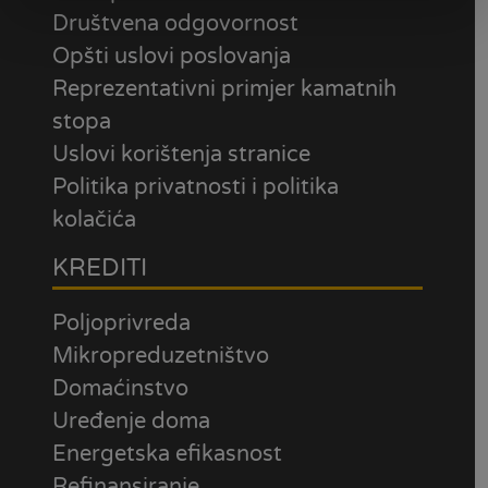
Društvena odgovornost
Opšti uslovi poslovanja
Reprezentativni primjer kamatnih
stopa
Uslovi korištenja stranice
Politika privatnosti i politika
kolačića
KREDITI
Poljoprivreda
Mikropreduzetništvo
Domaćinstvo
Uređenje doma
Energetska efikasnost
Refinansiranje