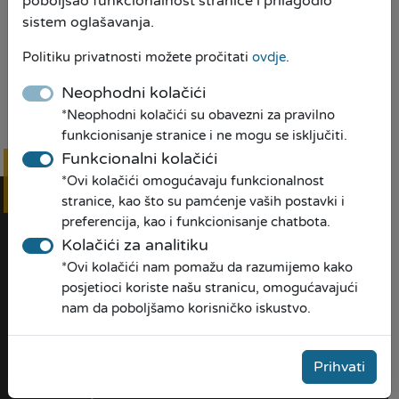
poboljšao funkcionalnost stranice i prilagodio
sistem oglašavanja.
Politiku privatnosti možete pročitati
ovdje
.
Neophodni kolačići
*Neophodni kolačići su obavezni za pravilno
Preuzmi PDF
funkcionisanje stranice i ne mogu se isključiti.
Funkcionalni kolačići
*Ovi kolačići omogućavaju funkcionalnost
Online
prijava
stranice, kao što su pamćenje vaših postavki i
preferencija, kao i funkcionisanje chatbota.
Kolačići za analitiku
*Ovi kolačići nam pomažu da razumijemo kako
posjetioci koriste našu stranicu, omogućavajući
nam da poboljšamo korisničko iskustvo.
O NAMA
Prihvati
Naša priča