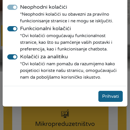
Neophodni kolačići
*Neophodni kolačići su obavezni za pravilno
funkcionisanje stranice i ne mogu se isključiti.
Funkcionalni kolačići
*Ovi kolačići omogućavaju funkcionalnost
Online
prijava
stranice, kao što su pamćenje vaših postavki i
preferencija, kao i funkcionisanje chatbota.
Kolačići za analitiku
*Ovi kolačići nam pomažu da razumijemo kako
posjetioci koriste našu stranicu, omogućavajući
nam da poboljšamo korisničko iskustvo.
Mi pravimo prilike!
Prihvati
Mikropreduzetništvo