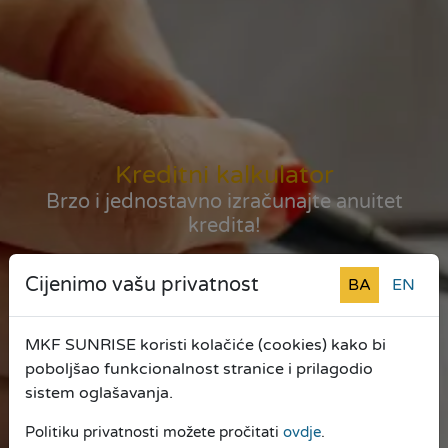
Kreditni kalkulator
Brzo i jednostavno izračunajte anuitet
kredita!
Cijenimo vašu privatnost
BA
EN
MKF SUNRISE koristi kolačiće (cookies) kako bi
poboljšao funkcionalnost stranice i prilagodio
sistem oglašavanja.
Politiku privatnosti možete pročitati
ovdje
.