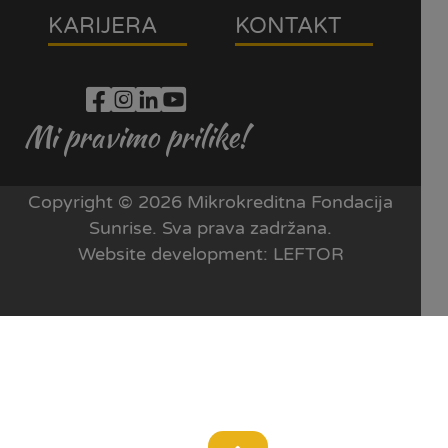
KARIJERA
KONTAKT
Mi pravimo prilike!
Copyright © 2026 Mikrokreditna Fondacija
Sunrise. Sva prava zadržana.
Website development:
LEFTOR