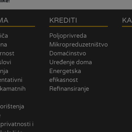
ike!
MA
KREDITI
KA
iča
Poljoprivreda
ena
Mikropreduzetništvo
rnost
Domaćinstvo
slovi
Uređenje doma
nja
Energetska
ntativni
efikasnost
 kamatnih
Refinansiranje
orištenja
e
 privatnosti i