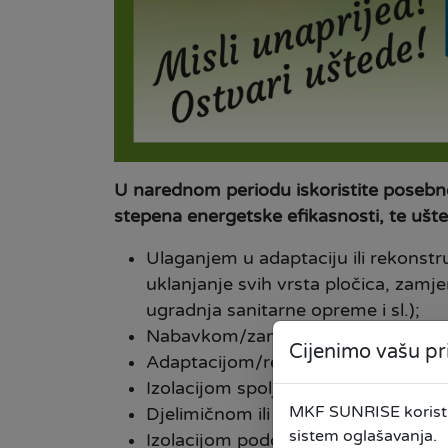
U narednom periodu iskoristite posebne
stepena energetske efikasnosti, te ušte
Ulaganjem u adaptaciju ili rekonstr
uklanjanje svih vrsta pločica, zamje
ugradnja sanitarne opreme i sl.);
Nabavkom/zamjenom kućanskih apar
Cijenimo vašu pr
Adaptacijom/rekonstrukcijom stamb
Izolacijom spoljnih zidova;
MKF SUNRISE koristi 
Djelimičnom ili potpunom zamjenom
sistem oglašavanja.
Izolacijom podova;