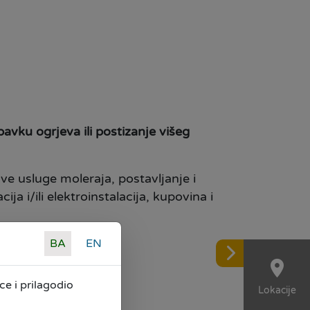
vku ogrjeva ili postizanje višeg
ve usluge moleraja, postavljanje i
a i/ili elektroinstalacija, kupovina i
BA
EN
a;
e i prilagodio
Lokacije