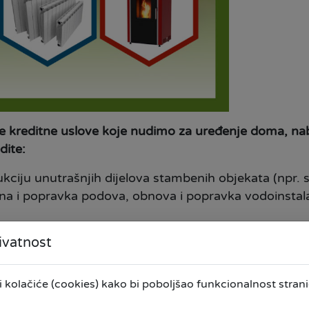
 kreditne uslove koje nudimo za uređenje doma, naba
dite:
ukciju unutrašnjih dijelova stambenih objekata (npr. s
na i popravka podova, obnova i popravka vodoinstalacij
ata/klima uređaja više energetske klase;
ivatnost
enih objekata koja uključuje zamjenu prozora i vrat
kolačiće (cookies) kako bi poboljšao funkcionalnost stranic
 krovne konstrukcije sa izolacijom;