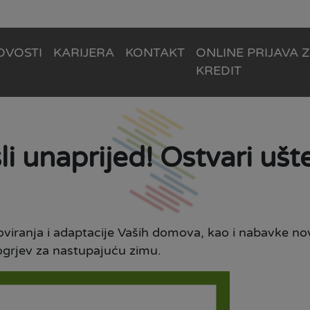
OVOSTI
KARIJERA
KONTAKT
ONLINE PRIJAVA 
KREDIT
li unaprijed! Ostvari ušt
ranja i adaptacije Vaših domova, kao i nabavke novi
grjev za nastupajuću zimu.