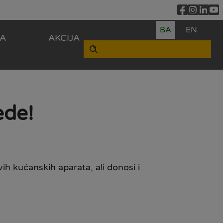
BA
EN
ZA
AKCIJA
ede!
h kućanskih aparata, ali donosi i