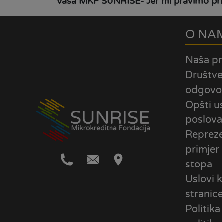
Vaša MKF SUNRISE- Jer mi pravimo pril
O NA
Naša pr
Društv
odgovo
Opšti u
poslova
Repreze
primjer
stopa
Uslovi k
stranic
Politika