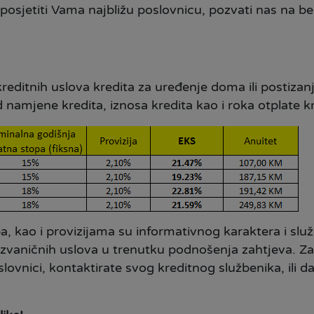
posjetiti Vama najbližu poslovnicu, pozvati nas na besp
reditnih uslova kredita za uređenje doma ili postiza
od namjene kredita, iznosa kredita kao i roka otplate k
, kao i provizijama su informativnog karaktera i služ
d zvaničnih uslova u trenutku podnošenja zahtjeva. Z
ovnici, kontaktirate svog kreditnog službenika, ili da