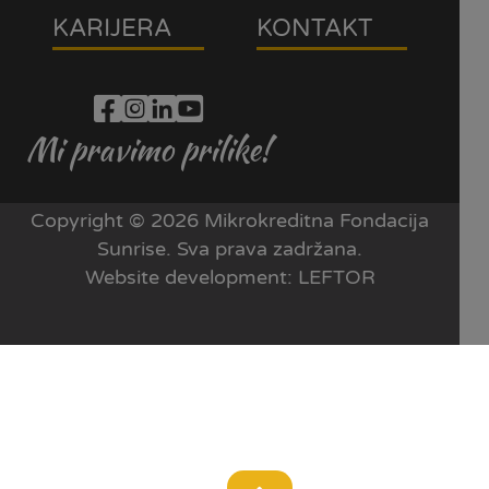
KARIJERA
KONTAKT
Mi pravimo prilike!
Copyright © 2026 Mikrokreditna Fondacija
Sunrise. Sva prava zadržana.
Website development:
LEFTOR