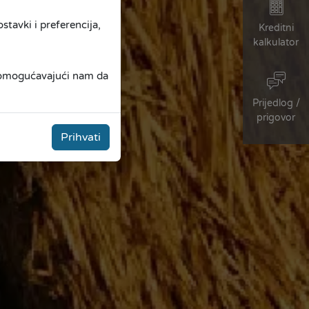
tavki i preferencija,
Kreditni
kalkulator
, omogućavajući nam da
Prijedlog /
prigovor
Prihvati