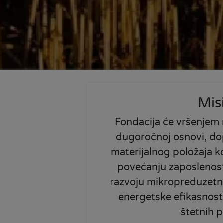
Misi
Fondacija će vršenjem 
dugoročnoj osnovi, dop
materijalnog položaja k
povećanju zaposlenost
razvoju mikropreduzetni
energetske efikasnosti
štetnih p