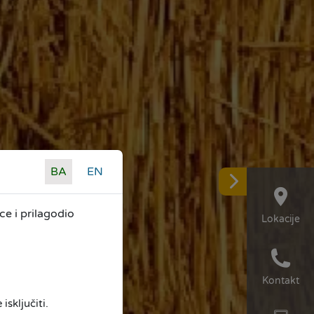
BA
EN
e i prilagodio
Lokacije
Kontakt
isključiti.