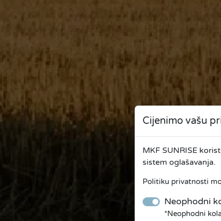
Cijenimo vašu pr
MKF SUNRISE koristi 
sistem oglašavanja.
Politiku privatnosti m
Neophodni ko
*Neophodni kolač