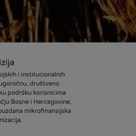
izija
jskih i institucionalnih
dugoročnu, društveno
ku podršku korisnicima
čju Bosne i Hercegovine,
pouzdana mikrofinansijska
izacija.