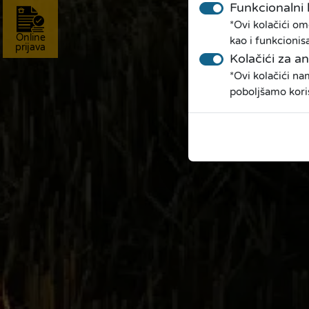
Funkcionalni 
*Ovi kolačići om
Online
kao i funkcionis
prijava
Kolačići za an
*Ovi kolačići n
poboljšamo kori