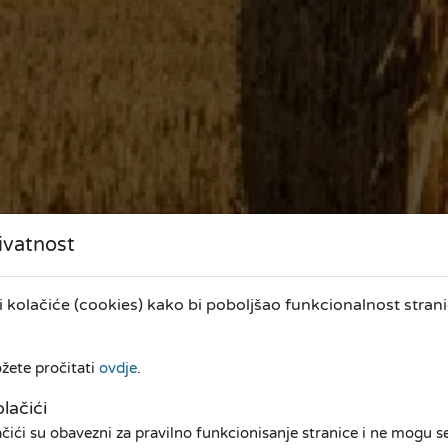
ivatnost
kolačiće (cookies) kako bi poboljšao funkcionalnost stranic
ožete pročitati
ovdje
.
lačići
ići su obavezni za pravilno funkcionisanje stranice i ne mogu se 