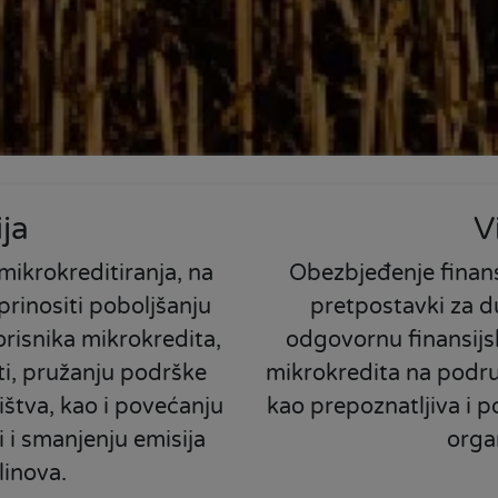
ja
V
mikrokreditiranja, na
Obezbjeđenje finansi
rinositi poboljšanju
pretpostavki za 
orisnika mikrokredita,
odgovornu finansijs
i, pružanju podrške
mikrokredita na podru
štva, kao i povećanju
kao prepoznatljiva i 
 i smanjenju emisija
organ
linova.