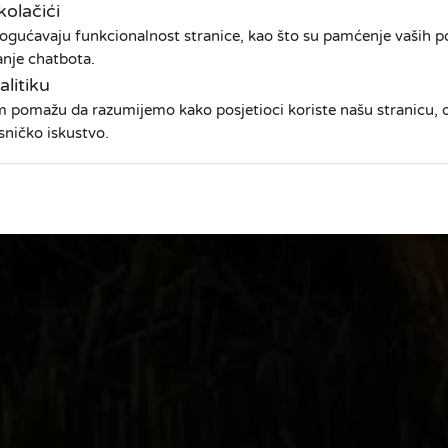
kolačići
ogućavaju funkcionalnost stranice, kao što su pamćenje vaših pos
anje chatbota.
alitiku
am pomažu da razumijemo kako posjetioci koriste našu stranicu
sničko iskustvo.