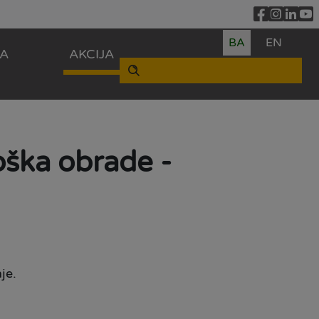
BA
EN
ZA
AKCIJA
oška obrade -
je.