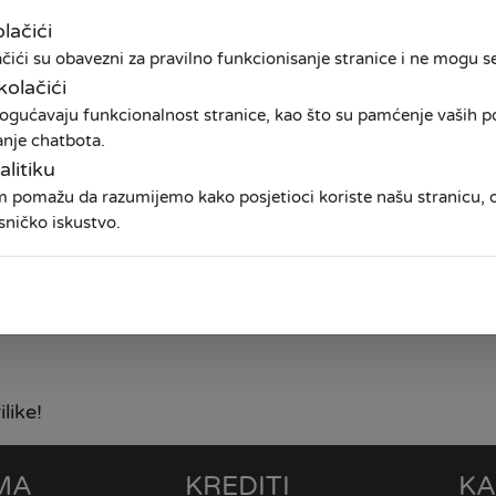
lačići
osebno kreiranu akcijsku ponudu kredita za Vaše dom
ići su obavezni za pravilno funkcionisanje stranice i ne mogu se 
o 3 godine!
kolačići
ogućavaju funkcionalnost stranice, kao što su pamćenje vaših pos
im svakodnevnim potrebama, pružajući Vam veću fleksi
anje chatbota.
i putovanja, registracija vozila ili ulaganje u bolji ži
alitiku
du za domaćinstvo možete pronaći
OVDJE
am pomažu da razumijemo kako posjetioci koriste našu stranicu
sničko iskustvo.
opa možete pronaći
OVDJE
posjetiti Vama najbližu poslovnicu, pozvati nas na besp
 kredit
OVDJE
like!
MA
KREDITI
KA