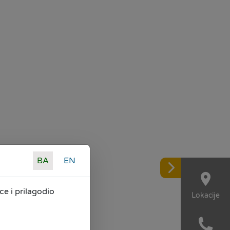
BA
EN
e i prilagodio
Lokacije