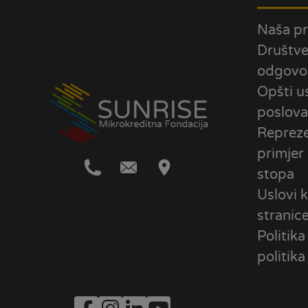
Naša pr
Društv
odgovo
Opšti u
poslova
Repreze
primjer
stopa
Uslovi k
stranic
Politika
politika