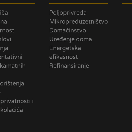
iča
Poljoprivreda
ena
Mikropreduzetništvo
rnost
Domaćinstvo
slovi
Uređenje doma
nja
Energetska
ntativni
efikasnost
 kamatnih
Refinansiranje
orištenja
e
 privatnosti i
 kolačića